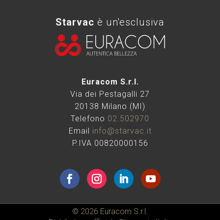
Starvac
è un'esclusiva
Euracom S.r.l.
Via dei Pestagalli 27
20138 Milano (MI)
Telefono
02.502970
Email
info@starvac.it
P.IVA 00820000156
© 2026 Euracom S.r.l.