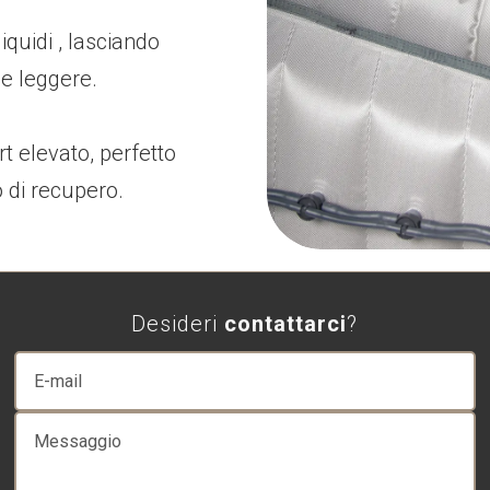
liquidi , lasciando
 e leggere.
 elevato, perfetto
o di recupero.
Desideri
contattarci
?