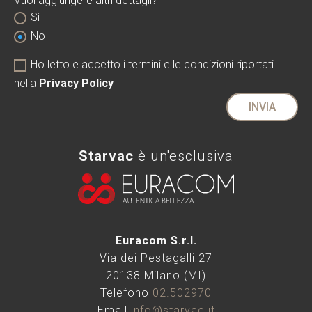
Vuoi aggiungere altri dettagli?
Sì
No
Ho letto e accetto i termini e le condizioni riportati
nella
Privacy Policy
INVIA
Starvac
è un'esclusiva
Euracom S.r.l.
Via dei Pestagalli 27
20138 Milano (MI)
Telefono
02.502970
Email
info@starvac.it